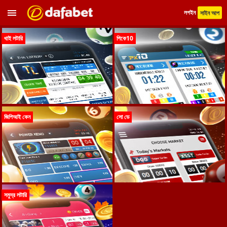
লগইন
সাইন আপ
থাই লটারি
পিকে10
জিপিআই কেন
সো ডে
সমুদ্র লটারি