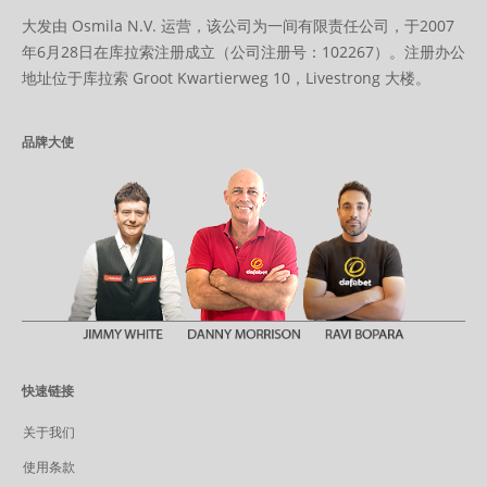
大发由 Osmila N.V. 运营，该公司为一间有限责任公司，于2007
年6月28日在库拉索注册成立（公司注册号：102267）。注册办公
地址位于库拉索 Groot Kwartierweg 10，Livestrong 大楼。
品牌大使
快速链接
关于我们
使用条款