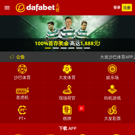
登录
注册
全新盘口编辑
创建您的足球投
公告
大发沙巴体育APP上线
沙巴体育
大发体育
娱乐场
老虎机
现场荷官
街机游戏
,888元!
新
PT+
棋牌
大发彩票
下载 APP