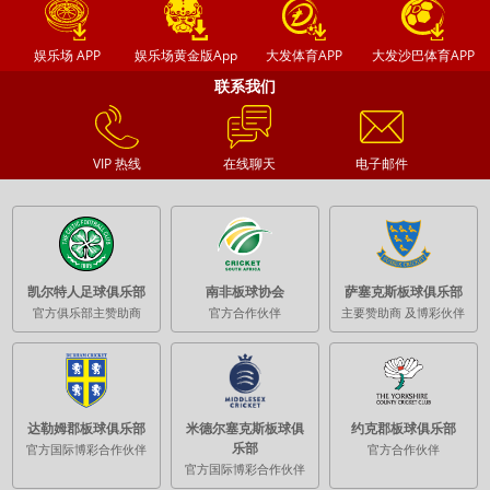
娱乐场 APP
娱乐场黄金版App
大发体育APP
大发沙巴体育APP
联系我们
VIP 热线
在线聊天
电子邮件
凯尔特人足球俱乐部
南非板球协会
萨塞克斯板球俱乐部
官方俱乐部主赞助商
官方合作伙伴
主要赞助商 及博彩伙伴
达勒姆郡板球俱乐部
米德尔塞克斯板球俱
约克郡板球俱乐部
乐部
官方国际博彩合作伙伴
官方合作伙伴
官方国际博彩合作伙伴