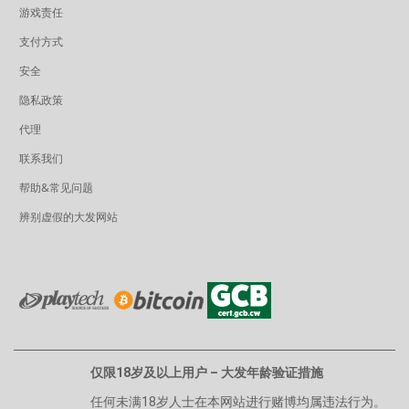
游戏责任
支付方式
安全
隐私政策
代理
联系我们
帮助&常见问题
辨别虚假的大发网站
仅限18岁及以上用户 – 大发年龄验证措施
任何未满18岁人士在本网站进行赌博均属违法行为。