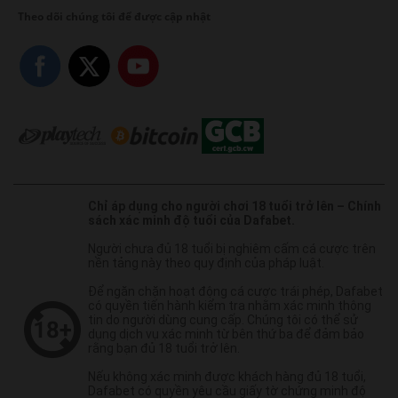
Theo dõi chúng tôi để được cập nhật
Chỉ áp dụng cho người chơi 18 tuổi trở lên – Chính
sách xác minh độ tuổi của Dafabet.
Người chưa đủ 18 tuổi bị nghiêm cấm cá cược trên
nền tảng này theo quy định của pháp luật.
Để ngăn chặn hoạt động cá cược trái phép, Dafabet
có quyền tiến hành kiểm tra nhằm xác minh thông
tin do người dùng cung cấp. Chúng tôi có thể sử
dụng dịch vụ xác minh từ bên thứ ba để đảm bảo
rằng bạn đủ 18 tuổi trở lên.
Nếu không xác minh được khách hàng đủ 18 tuổi,
Dafabet có quyền yêu cầu giấy tờ chứng minh độ