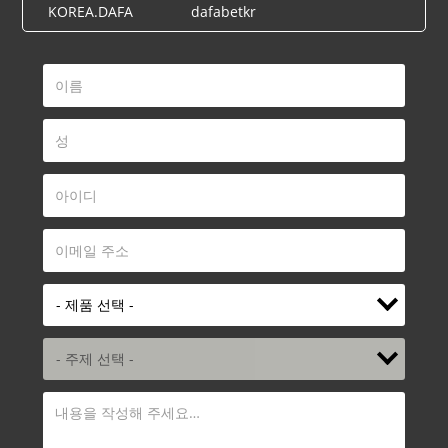
KOREA.DAFA
dafabetkr