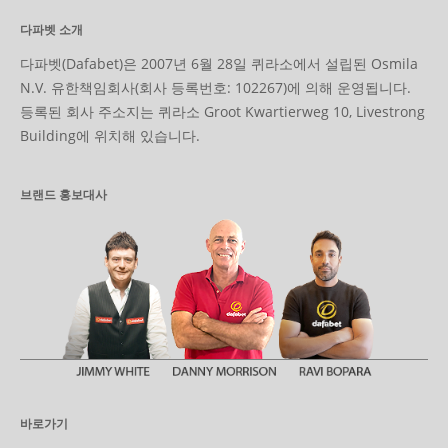
다파벳 소개
다파벳(Dafabet)은 2007년 6월 28일 퀴라소에서 설립된 Osmila
N.V. 유한책임회사(회사 등록번호: 102267)에 의해 운영됩니다.
등록된 회사 주소지는 퀴라소 Groot Kwartierweg 10, Livestrong
Building에 위치해 있습니다.
브랜드 홍보대사
바로가기