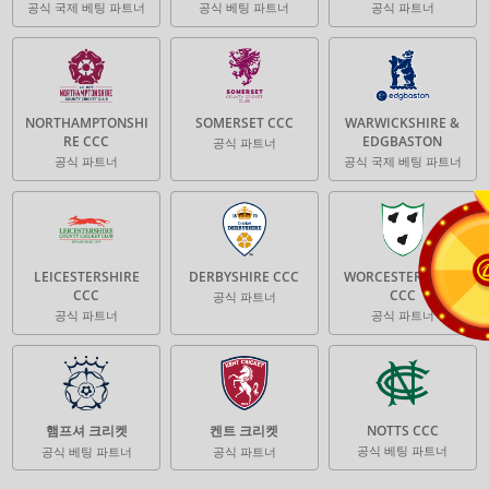
공식 국제 베팅 파트너
공식 베팅 파트너
공식 파트너
NORTHAMPTONSHI
SOMERSET CCC
WARWICKSHIRE &
RE CCC
EDGBASTON
공식 파트너
공식 파트너
공식 국제 베팅 파트너
LEICESTERSHIRE
DERBYSHIRE CCC
WORCESTERSHIRE
CCC
CCC
공식 파트너
공식 파트너
공식 파트너
햄프셔 크리켓
켄트 크리켓
NOTTS CCC
공식 베팅 파트너
공식 베팅 파트너
공식 파트너