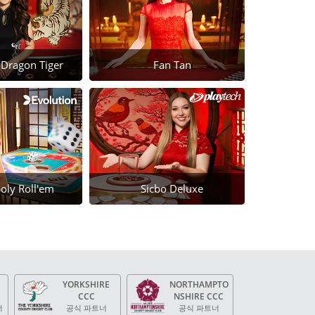
레이 하기
지금 플레이 하기
Dragon Tiger
Fan Tan
레이 하기
지금 플레이 하기
ly Roll'em
Sicbo Deluxe
YORKSHIRE
NORTHAMPTO
CCC
NSHIRE CCC
너
공식 파트너
공식 파트너