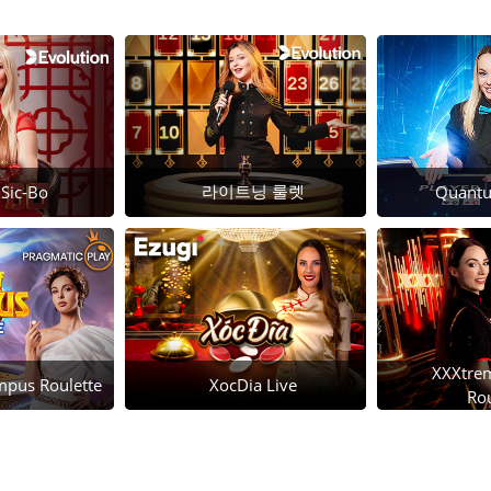
레이 하기
지금 플레이 하기
지금 플
라이트닝 룰렛
 Sic-Bo
Quantu
레이 하기
지금 플레이 하기
지금 플
XXXtrem
mpus Roulette
XocDia Live
Rou