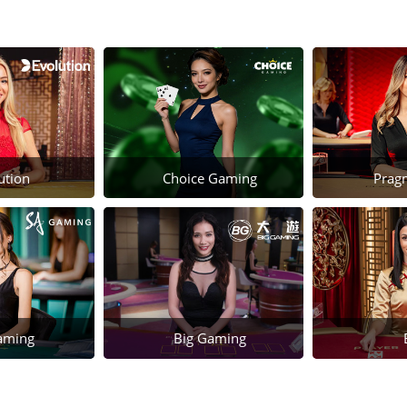
레이 하기
지금 플레이 하기
지금 플
ution
Choice Gaming
Pragm
레이 하기
지금 플레이 하기
지금 플
aming
Big Gaming