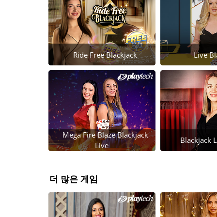
지금 플레이 하기
지금 플
Ride Free Blackjack
Live B
지금 플레이 하기
지금 플
Mega Fire Blaze Blackjack
Blackjack 
Live
더 많은 게임