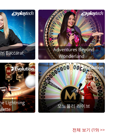
레이 하기
지금 플레이 하기
Adventures Beyond
m Baccarat
Wonderland
레이 하기
지금 플레이 하기
e Lightning
모노폴리 라이브
lette
전체 보기 (
19
) >>