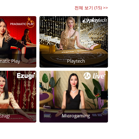
전체 보기 (
15
) >>
레이 하기
지금 플레이 하기
atic Play
Playtech
레이 하기
지금 플레이 하기
Ezugi
Microgaming