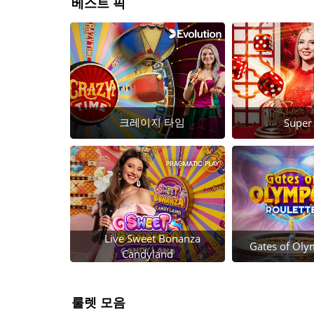
베스트 픽
지금 플레이 하기
지금 플
크레이지 타임
Super
지금 플레이 하기
지금 플
Live Sweet Bonanza
Gates of Oly
Candyland
룰렛 모음