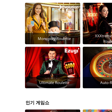
지금 플레이 하기
지금 플
XXXtreme
Monopoly Roulette
Roul
지금 플레이 하기
지금 플
Ultimate Roulette
Auto-R
인기 게임쇼